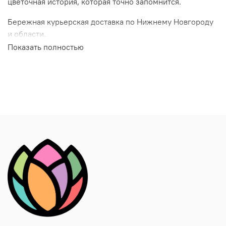
цветочная история, которая точно запомнится.
Бережная курьерская доставка по Нижнему Новгороду
и области.
Показать полностью
Добавляйте выбранный букет в корзину, стоимость
доставки рассчитывается автоматически и зависит от
удаленности адреса получателя.
Вы всегда сможете забрать букет самостоятельно из
студии по адресу: ЖК «7 небо», ул.Карла Маркса, д.48
Оформить заказ на сайте буквально в несколько кликов
или позвонить в студию и обговорить индивидуальный
заказ: цветовая гамма, любимые цветы и нужный
бюджет.
Наш телефон 424-71-11 / 89875447111
Теперь у Вас есть свой личный флорист.