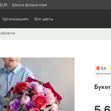
LEUR
Школа флористики
Организациям
Все цветы
 области
Буке
5 