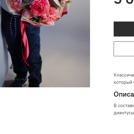
Классиче
который 
Опис
В состав
диантусы